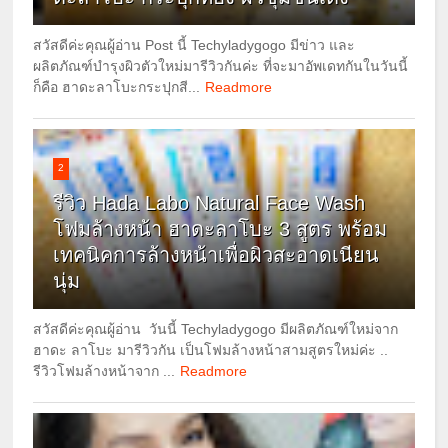
สวัสดีค่ะคุณผู้อ่าน Post นี้ Techyladygogo มีข่าว และ
ผลิตภัณฑ์บำรุงผิวตัวใหม่มารีวิวกันค่ะ ที่จะมาอัพเดทกันในวันนี้
ก็คือ ฮาดะลาโบะกระปุกสี...
Readmore
2
รีวิว Hada Labo Natural Face Wash
โฟมล้างหน้า ฮาดะลาโบะ 3 สูตร พร้อม
เทคนิคการล้างหน้าเพื่อผิวสะอาดเนียน
นุ่ม
สวัสดีค่ะคุณผู้อ่าน วันนี้ Techyladygogo มีผลิตภัณฑ์ใหม่จาก
ฮาดะ ลาโบะ มารีวิวกัน เป็นโฟมล้างหน้าสามสูตรใหม่ค่ะ ..
รีวิวโฟมล้างหน้าจาก ...
Readmore