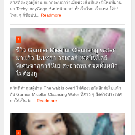
สวัสดีค่ะคุณผู้อ่าน อยากจะบอกว่าเมื่อช่วงสิ้นปีและปีใหม่ที่ผ่าน
มา TechyLadyGogo ช้อปหนักมาก! ทั้งเว็บไทย เว็บเทศ โอ๊ย!
ไหน ๆ ก็ช้อปป...
Readmore
2
รีวิว Garnier Micellar Cleansing water
มาแล้ว ไมเซล่า วอเตอร์ เทคโนโลยี
พิเศษจากการ์นิเย่ สะอาดหมดจดทั้งหน้า
ไม่ต้องถู
สวัสดีค่าคุณผู้อ่าน The wait is over! ไม่ต้องรอกันอีกต่อไปแล้ว
กับ Garnier Micellar Cleansing Water ที่สาว ๆ ฝั่งต่างประเทศ
ยกให้เป็น fa...
Readmore
3