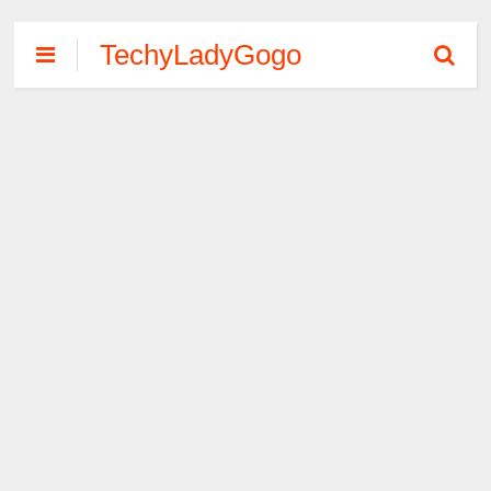
TechyLadyGogo