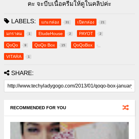
คะ จะบีบเนื้อครีมให้ดูในคลิปค่ะ
LABELS:
แกะกล่อง
เปิดกล่อง
31
21
มกราคม
EtudeHouse
PAYOT
1
2
2
QoQo
QoQo Box
QoQoBox
9
15
VITARA
1
SHARE:
RECOMMENDED FOR YOU