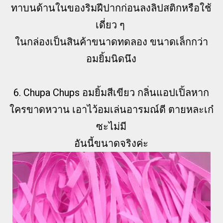
ทาบนด้านในของริมฝีปากก่อนลงลิปสติกหรือใช้
เดี่ยว ๆ
ในกล่องเป็นสินค้าขนาดทดลอง ขนาดเล็กกว่า
อมยิ้มนิดนึง
6. Chupa Chups อมยิ้มสีเขียว กลิ่นแอปเปิ้ลหาก
ใครขาดหวาน เอาไว้อมเล่นอารมณ์ดี ตายหละเก๋
ซะไม่มี
อันนี้ขนาดจริงค่ะ