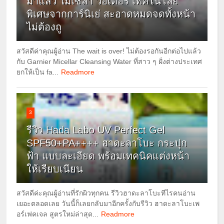
มาแล้ว ไมเซล่า วอเตอร์ เทคโนโลยี
พิเศษจากการ์นิเย่ สะอาดหมดจดทั้งหน้า
ไม่ต้องถู
สวัสดีค่าคุณผู้อ่าน The wait is over! ไม่ต้องรอกันอีกต่อไปแล้ว
กับ Garnier Micellar Cleansing Water ที่สาว ๆ ฝั่งต่างประเทศ
ยกให้เป็น fa...
Readmore
3
รีวิว Hada Labo UV Perfect Gel
SPF50+PA++++ ฮาดะลาโบะ กระปุก
ฟ้า แบบละเอียด พร้อมเทคนิคแต่งหน้า
ให้เรียบเนียน
สวัสดีค่ะคุณผู้อ่านที่รักผิวทุกคน รีวิวฮาดะลาโบะทีไรคนอ่าน
เยอะตลอดเลย วันนี้ก็เลยกลับมาอีกครั้งกับรีวิว ฮาดะลาโบะเพ
อร์เฟคเจล สูตรใหม่ล่าสุด...
Readmore