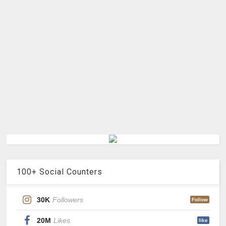
100+ Social Counters
30K
Followers
Follow
20M
Likes
like