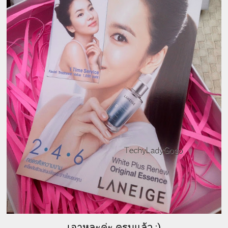
เอาหละค่ะ ครบแล้ว :)