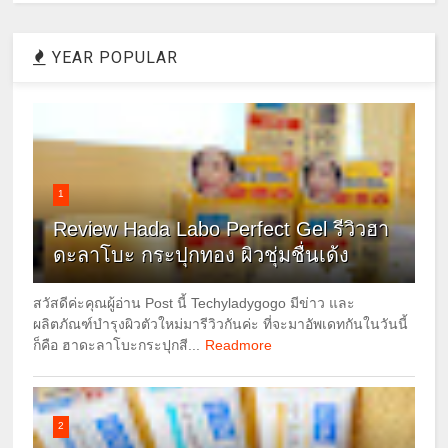
YEAR POPULAR
1
Review Hada Labo Perfect Gel รีวิวฮา
ดะลาโบะ กระปุกทอง ผิวชุ่มชื่นเด้ง
สวัสดีค่ะคุณผู้อ่าน Post นี้ Techyladygogo มีข่าว และ
ผลิตภัณฑ์บำรุงผิวตัวใหม่มารีวิวกันค่ะ ที่จะมาอัพเดทกันในวันนี้
ก็คือ ฮาดะลาโบะกระปุกสี...
Readmore
2