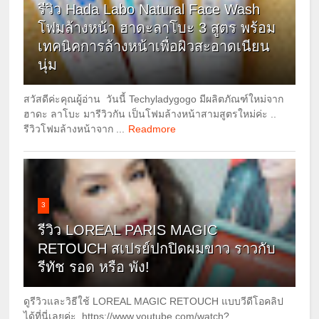
รีวิว Hada Labo Natural Face Wash
โฟมล้างหน้า ฮาดะลาโบะ 3 สูตร พร้อม
เทคนิคการล้างหน้าเพื่อผิวสะอาดเนียน
นุ่ม
สวัสดีค่ะคุณผู้อ่าน วันนี้ Techyladygogo มีผลิตภัณฑ์ใหม่จาก
ฮาดะ ลาโบะ มารีวิวกัน เป็นโฟมล้างหน้าสามสูตรใหม่ค่ะ ..
รีวิวโฟมล้างหน้าจาก ...
Readmore
3
รีวิว LOREAL PARIS MAGIC
RETOUCH สเปรย์ปกปิดผมขาว ราวกับ
รีทัช รอด หรือ พัง!
ดูรีวิวและวิธีใช้ LOREAL MAGIC RETOUCH แบบวีดีโอคลิป
ได้ที่นี่เลยค่ะ https://www.youtube.com/watch?