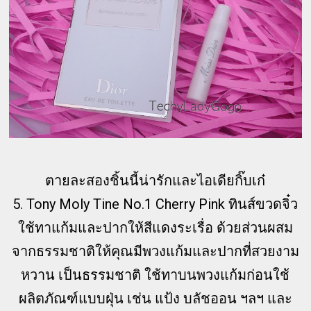
ตายละสองชิ้นนี้น่ารักและไอเดียกิ๊บเก๋
5. Tony Moly Tine No.1 Cherry Pink ทินส์ขวดจิ๋ว
ใช้ทาแก้มและปากให้สีแดงระเรื่อ ด้วยส่วนผสม
จากธรรมชาติให้คุณมีพวงแก้มและปากที่สวยงาม
หวาน เป็นธรรมชาติ ใช้ทาบนพวงแก้มก่อนใช้
ผลิตภัณฑ์แบบฝุ่น เช่น แป้ง บลัชออน ฯลฯ และ