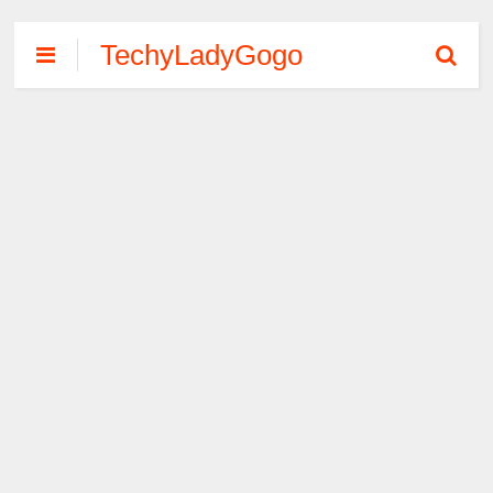
TechyLadyGogo