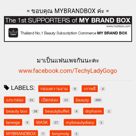
= ขอบคุณ MYBRANDBOX ค่ะ =
มาเป็นแฟนเพจกันนะคะ
www.facebook.com/TechyLadyGogo
LABELS:
กล่องความงาม
เกาหลี
9
4
แกะกล่อง
เปิดกล่อง
beauty
31
21
389
beauty box
beautybuffet
drpharm
38
4
1
laneige
MASK
mybeautydiary
5
27
1
MYBRANDBOX
tonymoly
7
1