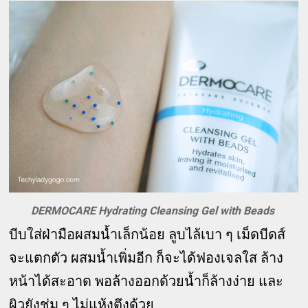
DERMOCARE Hydrating Cleansing Gel with Beads
บีบใส่ฝ่ามือผสมน้ำเล็กน้อย ลูบไล้เบา ๆ เม็ดบีดส์
จะแตกตัว ผสมน้ำเพิ่มอีก ก็จะได้ฟองเจลใส ล้าง
หน้าได้สะอาด พอล้างออกด้วยน้ำก็ล้างง่าย และ
ผิวยังชุ่ม ๆ ไม่แห้งตึงด้วย