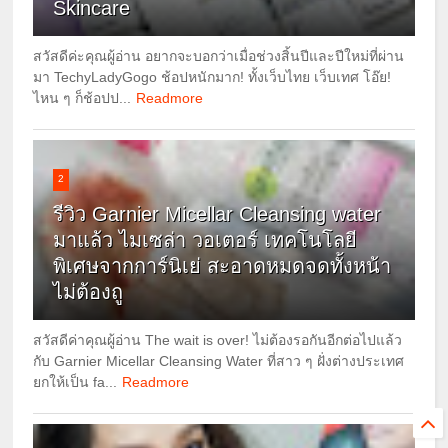
Skincare
สวัสดีค่ะคุณผู้อ่าน อยากจะบอกว่าเมื่อช่วงสิ้นปีและปีใหม่ที่ผ่าน
มา TechyLadyGogo ช้อปหนักมาก! ทั้งเว็บไทย เว็บเทศ โอ๊ย!
ไหน ๆ ก็ช้อปป...
Readmore
2
รีวิว Garnier Micellar Cleansing water
มาแล้ว ไมเซล่า วอเตอร์ เทคโนโลยี
พิเศษจากการ์นิเย่ สะอาดหมดจดทั้งหน้า
ไม่ต้องถู
สวัสดีค่าคุณผู้อ่าน The wait is over! ไม่ต้องรอกันอีกต่อไปแล้ว
กับ Garnier Micellar Cleansing Water ที่สาว ๆ ฝั่งต่างประเทศ
ยกให้เป็น fa...
Readmore