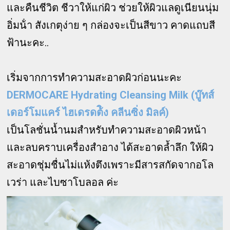
และคืนชีวิต ชีวาให้แก่ผิว ช่วยให้ผิวแลดูเนียนนุ่ม
อิ่มน้ํา สังเกตุง่าย ๆ กล่องจะเป็นสีขาว คาดแถบสี
ฟ้านะคะ..
เริ่มจากการทำความสะอาดผิวก่อนนะคะ
DERMOCARE Hydrating Cleansing Milk (
บู๊ทส์
เดอร์โมแคร์ ไฮเดรดต้ิง คลีนซิ่ง มิลค์)
เป็นโลชั่นน้ำนมสำหรับทำความสะอาดผิวหน้า
และลบคราบเครื่องสำอาง ได้สะอาดล้ำลึก ให้ผิว
สะอาดชุ่มชื่นไม่แห้งตึงเพราะมีสารสกัดจากอโล
เวร่า และไบซาโบลอล ค่ะ