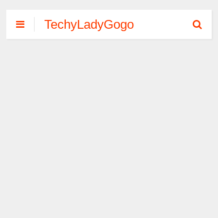
TechyLadyGogo