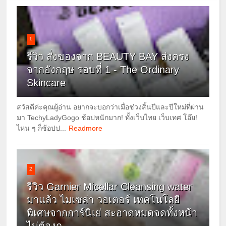
1
รีวิว สั่งของจาก BEAUTY BAY ส่งตรง
จากอังกฤษ รอบที่ 1 - The Ordinary
Skincare
สวัสดีค่ะคุณผู้อ่าน อยากจะบอกว่าเมื่อช่วงสิ้นปีและปีใหม่ที่ผ่าน
มา TechyLadyGogo ช้อปหนักมาก! ทั้งเว็บไทย เว็บเทศ โอ๊ย!
ไหน ๆ ก็ช้อปป...
Readmore
2
รีวิว Garnier Micellar Cleansing water
มาแล้ว ไมเซล่า วอเตอร์ เทคโนโลยี
พิเศษจากการ์นิเย่ สะอาดหมดจดทั้งหน้า