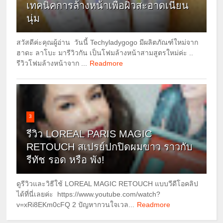
เทคนิคการล้างหน้าเพื่อผิวสะอาดเนียน
นุ่ม
สวัสดีค่ะคุณผู้อ่าน วันนี้ Techyladygogo มีผลิตภัณฑ์ใหม่จาก
ฮาดะ ลาโบะ มารีวิวกัน เป็นโฟมล้างหน้าสามสูตรใหม่ค่ะ ..
รีวิวโฟมล้างหน้าจาก ...
Readmore
3
รีวิว LOREAL PARIS MAGIC
RETOUCH สเปรย์ปกปิดผมขาว ราวกับ
รีทัช รอด หรือ พัง!
ดูรีวิวและวิธีใช้ LOREAL MAGIC RETOUCH แบบวีดีโอคลิป
ได้ที่นี่เลยค่ะ https://www.youtube.com/watch?
v=xRi8EKm0cFQ 2 ปัญหากวนใจเวล...
Readmore