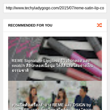
RECOMMENDED FOR YOU
REME Signature Lipgloss รีวิวลิปกลอส และ
swatch สีลิปกลอสเนื้อนุ่ม ให้สีสันสดใสอย่างเป็น
ธรรมชาติ
งานเปิดตัวเครื่องสำอาง REME และ DSIGN by
SINCERE แบรนด์คนไทย สไตล์หมอแจง "ความ