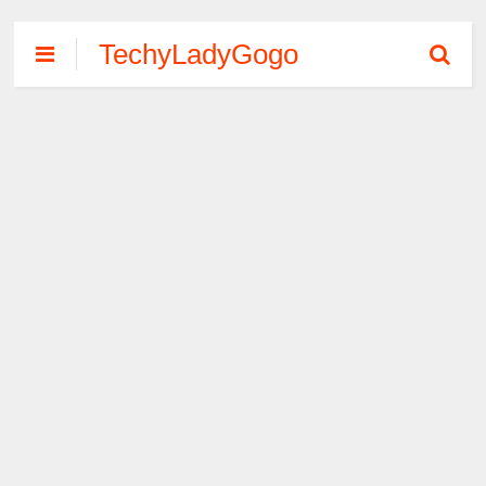
TechyLadyGogo