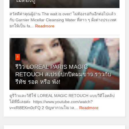
ไม่ต้องถู
สวัสดีค่าคุณผู้อ่าน The wait is over! ไม่ต้องรอกันอีกต่อไปแล้ว
กับ Garnier Micellar Cleansing Water ที่สาว ๆ ฝั่งต่างประเทศ
ยกให้เป็น fa...
Readmore
3
รีวิว LOREAL PARIS MAGIC
RETOUCH สเปรย์ปกปิดผมขาว ราวกับ
รีทัช รอด หรือ พัง!
ดูรีวิวและวิธีใช้ LOREAL MAGIC RETOUCH แบบวีดีโอคลิป
ได้ที่นี่เลยค่ะ https://www.youtube.com/watch?
v=xRi8EKm0cFQ 2 ปัญหากวนใจเวล...
Readmore