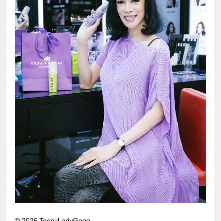
©
2026
TechyLadyGogo