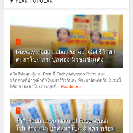
YEAR POPULAR
1
Review Hada Labo Perfect Gel รีวิวฮา
ดะลาโบะ กระปุกทอง ผิวชุ่มชื่นเด้ง
สวัสดีค่ะคุณผู้อ่าน Post นี้ Techyladygogo มีข่าว และ
ผลิตภัณฑ์บำรุงผิวตัวใหม่มารีวิวกันค่ะ ที่จะมาอัพเดทกันในวันนี้
ก็คือ ฮาดะลาโบะกระปุกสี...
Readmore
2
รีวิว Hada Labo Natural Face Wash
โฟมล้างหน้า ฮาดะลาโบะ 3 สูตร พร้อม