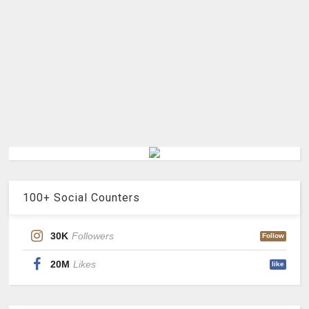
100+ Social Counters
30K
Followers
Follow
20M
Likes
like