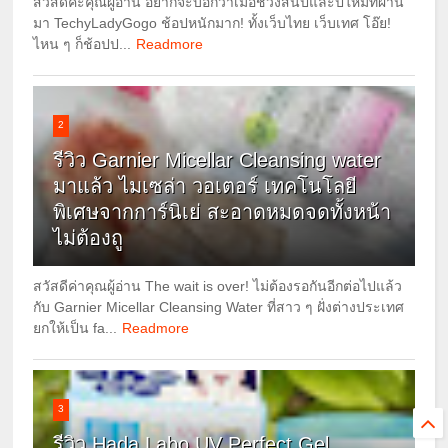
สวัสดีค่ะคุณผู้อ่าน อยากจะบอกว่าเมื่อช่วงสิ้นปีและปีใหม่ที่ผ่าน
มา TechyLadyGogo ช้อปหนักมาก! ทั้งเว็บไทย เว็บเทศ โอ๊ย!
ไหน ๆ ก็ช้อปป...
Readmore
2
รีวิว Garnier Micellar Cleansing water
มาแล้ว ไมเซล่า วอเตอร์ เทคโนโลยี
พิเศษจากการ์นิเย่ สะอาดหมดจดทั้งหน้า
ไม่ต้องถู
สวัสดีค่าคุณผู้อ่าน The wait is over! ไม่ต้องรอกันอีกต่อไปแล้ว
กับ Garnier Micellar Cleansing Water ที่สาว ๆ ฝั่งต่างประเทศ
ยกให้เป็น fa...
Readmore
3
รีวิว Hada Labo UV Perfect Gel