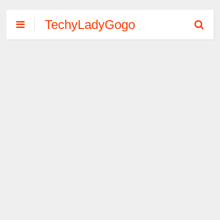
TechyLadyGogo