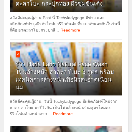
ดะลาโบะ กระปุกทอง ผิวชุ่มชื่นเด้ง
สวัสดีค่ะคุณผู้อ่าน Post นี้ Techyladygogo มีข่าว และ
ผลิตภัณฑ์บำรุงผิวตัวใหม่มารีวิวกันค่ะ ที่จะมาอัพเดทกันในวันนี้
ก็คือ ฮาดะลาโบะกระปุกสี...
Readmore
2
รีวิว Hada Labo Natural Face Wash
โฟมล้างหน้า ฮาดะลาโบะ 3 สูตร พร้อม
เทคนิคการล้างหน้าเพื่อผิวสะอาดเนียน
นุ่ม
สวัสดีค่ะคุณผู้อ่าน วันนี้ Techyladygogo มีผลิตภัณฑ์ใหม่จาก
ฮาดะ ลาโบะ มารีวิวกัน เป็นโฟมล้างหน้าสามสูตรใหม่ค่ะ ..
รีวิวโฟมล้างหน้าจาก ...
Readmore