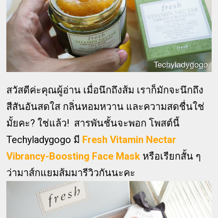
สวัสดีค่ะคุณผู้อ่าน เมื่อนึกถึงส้ม เราก็มักจะนึกถึง
สีสันอันสดใส กลิ่นหอมหวาน และความสดชื่นใช่
มั้ยคะ? ใช่แล้ว! สารพันชั้นจะพอก โพสต์นี้
Techyladygogo มี
Fresh Vitamin Nectar
Vibrancy-Boosting Face Mask
หรือเรียกสั้น ๆ
ว่ามาส์กแยมส้มมารีวิวกันนะคะ