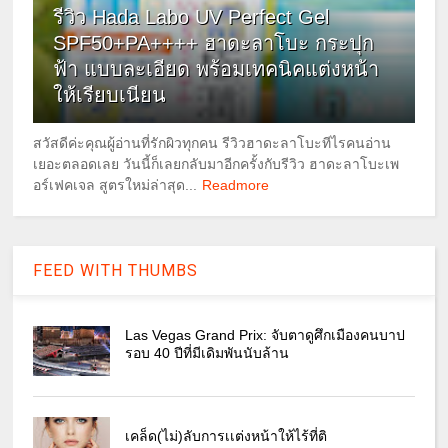
รีวิว Hada Labo UV Perfect Gel
SPF50+PA++++ ฮาดะลาโบะ กระปุก
ฟ้า แบบละเอียด พร้อมเทคนิคแต่งหน้า
ให้เรียบเนียน
สวัสดีค่ะคุณผู้อ่านที่รักผิวทุกคน รีวิวฮาดะลาโบะทีไรคนอ่าน
เยอะตลอดเลย วันนี้ก็เลยกลับมาอีกครั้งกับรีวิว ฮาดะลาโบะเพ
อร์เฟคเจล สูตรใหม่ล่าสุด...
Readmore
FEED WITH THUMBS
Las Vegas Grand Prix: จับตาดูศึกเมืองคนบาป
รอบ 40 ปีที่มีเดิมพันนับล้าน
เคล็ด(ไม่)ลับการเเต่งหน้าให้ไร้ที่ติ