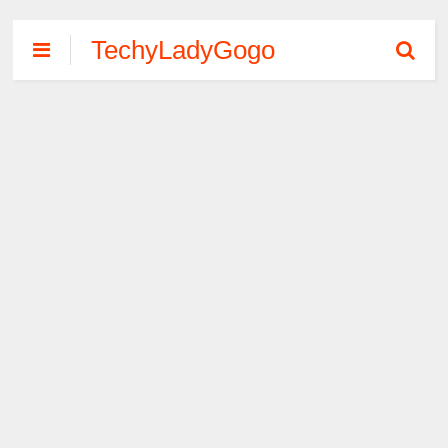
TechyLadyGogo