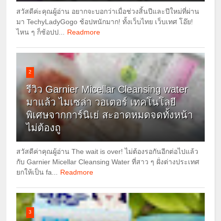
สวัสดีค่ะคุณผู้อ่าน อยากจะบอกว่าเมื่อช่วงสิ้นปีและปีใหม่ที่ผ่าน
มา TechyLadyGogo ช้อปหนักมาก! ทั้งเว็บไทย เว็บเทศ โอ๊ย!
ไหน ๆ ก็ช้อปป...
Readmore
2
รีวิว Garnier Micellar Cleansing water
มาแล้ว ไมเซล่า วอเตอร์ เทคโนโลยี
พิเศษจากการ์นิเย่ สะอาดหมดจดทั้งหน้า
ไม่ต้องถู
สวัสดีค่าคุณผู้อ่าน The wait is over! ไม่ต้องรอกันอีกต่อไปแล้ว
กับ Garnier Micellar Cleansing Water ที่สาว ๆ ฝั่งต่างประเทศ
ยกให้เป็น fa...
Readmore
3