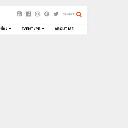
SEARCH
ี่ยว
EVENT /PR
ABOUT ME