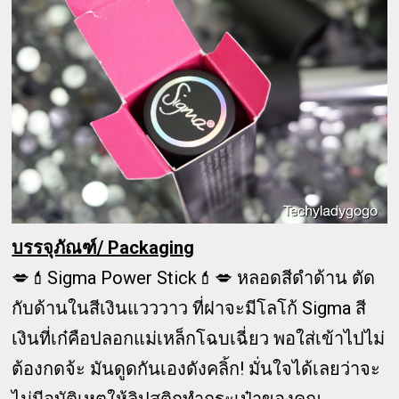
บรรจุภัณฑ์/ Packaging
💋💄Sigma Power Stick💄💋 หลอดสีดำด้าน ตัด
กับด้านในสีเงินแวววาว ที่ฝาจะมีโลโก้ Sigma สี
เงินที่เก๋คือปลอกแม่เหล็กโฉบเฉี่ยว พอใส่เข้าไปไม่
ต้องกดจ้ะ มันดูดกันเองดังคลิ้ก! มั่นใจได้เลยว่าจะ