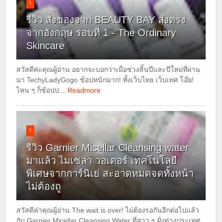
1
รีวิว สั่งของจาก BEAUTY BAY ส่งตรง
จากอังกฤษ รอบที่ 1 - The Ordinary
Skincare
สวัสดีค่ะคุณผู้อ่าน อยากจะบอกว่าเมื่อช่วงสิ้นปีและปีใหม่ที่ผ่าน
มา TechyLadyGogo ช้อปหนักมาก! ทั้งเว็บไทย เว็บเทศ โอ๊ย!
ไหน ๆ ก็ช้อปป...
Readmore
2
รีวิว Garnier Micellar Cleansing water
มาแล้ว ไมเซล่า วอเตอร์ เทคโนโลยี
พิเศษจากการ์นิเย่ สะอาดหมดจดทั้งหน้า
ไม่ต้องถู
สวัสดีค่าคุณผู้อ่าน The wait is over! ไม่ต้องรอกันอีกต่อไปแล้ว
กับ Garnier Micellar Cleansing Water ที่สาว ๆ ฝั่งต่างประเทศ