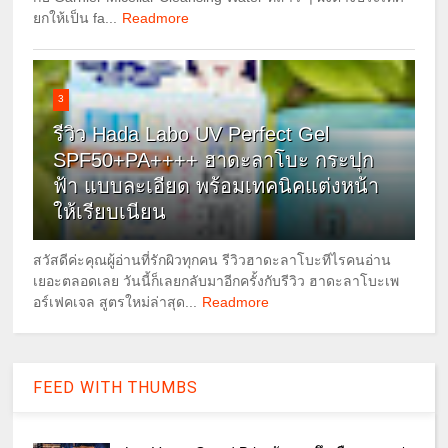
ยกให้เป็น fa...
Readmore
3
รีวิว Hada Labo UV Perfect Gel
SPF50+PA++++ ฮาดะลาโบะ กระปุก
ฟ้า แบบละเอียด พร้อมเทคนิคแต่งหน้า
ให้เรียบเนียน
สวัสดีค่ะคุณผู้อ่านที่รักผิวทุกคน รีวิวฮาดะลาโบะทีไรคนอ่าน
เยอะตลอดเลย วันนี้ก็เลยกลับมาอีกครั้งกับรีวิว ฮาดะลาโบะเพ
อร์เฟคเจล สูตรใหม่ล่าสุด...
Readmore
FEED WITH THUMBS