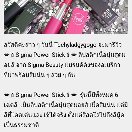
สวัสดีค่ะสาว ๆ วันนี้ Techyladgygogo จะมารีวิว
💋💄Sigma Power Stick💄💋 ลิปสติกเนื้อนุ่มสุดม
อยส์ จาก Sigma Beauty แบรนด์ดังของอเมริกา
ที่มาพร้อมสีแน่น ๆ สวย ๆ กัน
💋💄Sigma Power Stick💄💋 รุ่นนี้มีทั้งหมด 6
เฉดสี เป็นลิปสติกเนื้อนุ่มสุดมอยส์ เม็ดสีแน่น แต่มี
สีที่โดดเด่นและใช้ได้จริง ตั้งแต่สีสดใสไปถึงสีนู้ด
เป็นธรรมชาติ