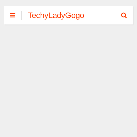
TechyLadyGogo