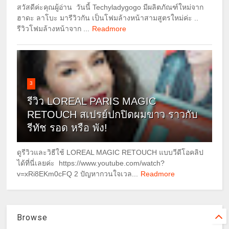
สวัสดีค่ะคุณผู้อ่าน วันนี้ Techyladygogo มีผลิตภัณฑ์ใหม่จาก
ฮาดะ ลาโบะ มารีวิวกัน เป็นโฟมล้างหน้าสามสูตรใหม่ค่ะ ..
รีวิวโฟมล้างหน้าจาก ...
Readmore
3
รีวิว LOREAL PARIS MAGIC
RETOUCH สเปรย์ปกปิดผมขาว ราวกับ
รีทัช รอด หรือ พัง!
ดูรีวิวและวิธีใช้ LOREAL MAGIC RETOUCH แบบวีดีโอคลิป
ได้ที่นี่เลยค่ะ https://www.youtube.com/watch?
v=xRi8EKm0cFQ 2 ปัญหากวนใจเวล...
Readmore
Browse