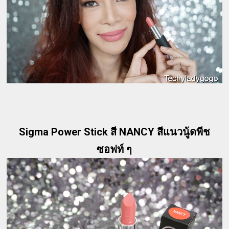
Sigma Power Stick สี NANCY สีแนวนู้ดพีช
ซอฟท์ ๆ