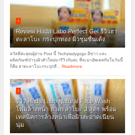
1
Review Hada Labo Perfect Gel รีวิวฮา
ดะลาโบะ กระปุกทอง ผิวชุ่มชื่นเด้ง
สวัสดีค่ะคุณผู้อ่าน Post นี้ Techyladygogo มีข่าว และ
ผลิตภัณฑ์บำรุงผิวตัวใหม่มารีวิวกันค่ะ ที่จะมาอัพเดทกันในวันนี้
ก็คือ ฮาดะลาโบะกระปุกสี...
Readmore
2
รีวิว Hada Labo Natural Face Wash
โฟมล้างหน้า ฮาดะลาโบะ 3 สูตร พร้อม
เทคนิคการล้างหน้าเพื่อผิวสะอาดเนียน
นุ่ม