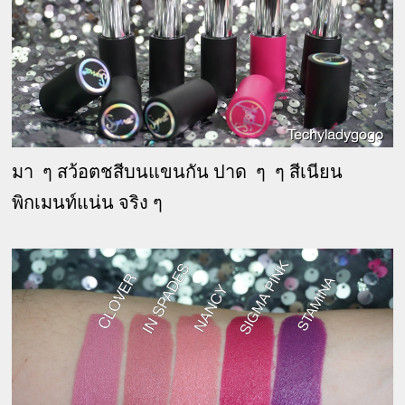
มา ๆ สว้อตชสีบนแขนกัน ปาด ๆ ๆ สีเนียน
พิกเมนท์แน่น จริง ๆ