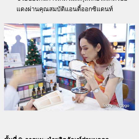
แดงผ่านคุณสมบัติแอนตี้ออกซิแดนท์