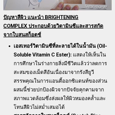
ปัญหาสีผิว แนะนำ BRIGHTENING
COMPLEX ประกอบด้วยวิตามินซีและสารสกัด
จากใบสนสก็อตช์
เอสเทอร์วิตามินซีที่ละลายได้ในน้ำมัน (Oil-
Soluble Vitamin C Ester):
แสดงให้เห็นใน
การศึกษาในร่างกายสิ่งมีชีวิตแล้วว่าลดการ
สะสมของเม็ดสีอันเนื่องมาจากรังสียูวี
สรรพคุณในการแอนตี้ออกซิแดนท์ของส่วน
ผสมนี้ช่วยปกป้องผิวจากปัจจัยคุกคามจาก
สภาพแวดล้อมซึ่งส่งผลให้ผิวหมองคล้ำและ
โทนสีผิวไม่สม่ำเสมอได้