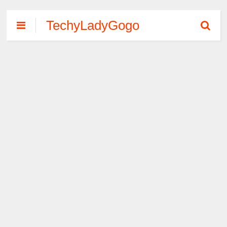
TechyLadyGogo