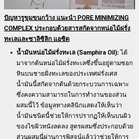
ปัญหารูขุมขนกว้าง แนะนำ PORE MINIMIZING
COMPLEX ประกอบด้วยสารสกัดจากหน่อไม้ฝรั่ง
ทะเลและซาลิซิลิก แอซิด
น้ำมันหน่อไม้ฝรั่งทะเล (Samphira Oil):
ได้
มาจากต้นหน่อไม้ฝรั่งทะเลซึ่งขึ้นอยู่ตามซอก
หินบนชายฝั่งทะเลของประเทศฝรั่งเศส
น้ำมันนี้สกัดจากต้นด้วยกระบวนการเฉพาะ
ซึ่งคงความสามารถในการทำงานของส่วน
ผสมนี้ไว้ ข้อมูลทางคลินิกแสดงให้เห็นว่า
น้ำมันชนิดนี้ช่วยให้การปรากฏให้เห็นบนผิว
ของไขผิวหนังลดลง สูตรผสมซึ่งประกอบด้วย
ส่วนผสมนี่ผ่านการพิสูจน์แล้วว่าช่วยให้การ