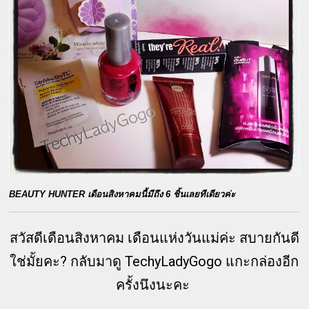
BEAUTY HUNTER เดือนสิงหาคมนี้มีถึง 6 ชิ้นเลยทีเดียวค่ะ
สวัสดีเดือนสิงหาคม เดือนแห่งวันแม่ค่ะ สบายกันดี
ใช่มั้ยคะ? กลับมาดู TechyLadyGogo แกะกล่องอีก
ครั้งนึงนะคะ