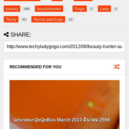
beauty
beautyhunter
Gogo
Lady
389
2
2
Techy
TechyLadyGogo
42
12
SHARE:
RECOMMENDED FOR YOU
แกะกล่อง QoQoBox March 2013 มีนาคม 2556