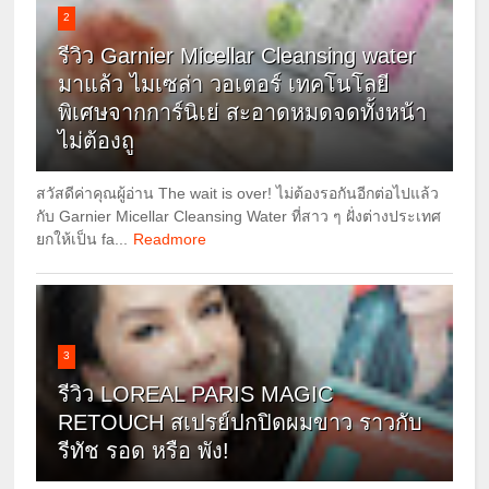
2
รีวิว Garnier Micellar Cleansing water
มาแล้ว ไมเซล่า วอเตอร์ เทคโนโลยี
พิเศษจากการ์นิเย่ สะอาดหมดจดทั้งหน้า
ไม่ต้องถู
สวัสดีค่าคุณผู้อ่าน The wait is over! ไม่ต้องรอกันอีกต่อไปแล้ว
กับ Garnier Micellar Cleansing Water ที่สาว ๆ ฝั่งต่างประเทศ
ยกให้เป็น fa...
Readmore
3
รีวิว LOREAL PARIS MAGIC
RETOUCH สเปรย์ปกปิดผมขาว ราวกับ
รีทัช รอด หรือ พัง!