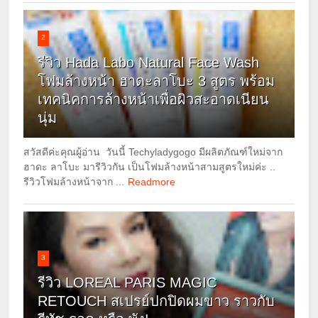
2
รีวิว Hada Labo Natural Face Wash
โฟมล้างหน้า ฮาดะลาโบะ 3 สูตร พร้อม
เทคนิคการล้างหน้าเพื่อผิวสะอาดเนียน
นุ่ม
สวัสดีค่ะคุณผู้อ่าน วันนี้ Techyladygogo มีผลิตภัณฑ์ใหม่จาก
ฮาดะ ลาโบะ มารีวิวกัน เป็นโฟมล้างหน้าสามสูตรใหม่ค่ะ ..
รีวิวโฟมล้างหน้าจาก ...
Readmore
3
รีวิว LOREAL PARIS MAGIC
RETOUCH สเปรย์ปกปิดผมขาว ราวกับ