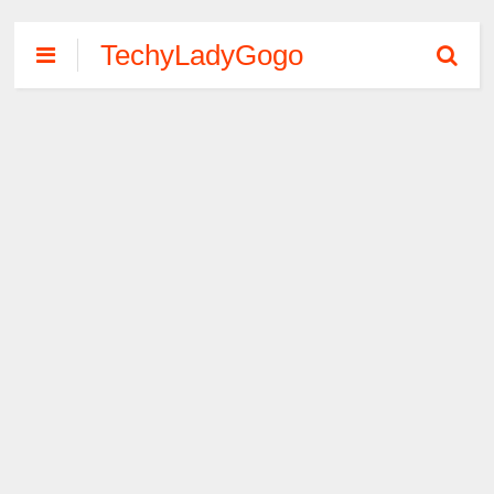
TechyLadyGogo