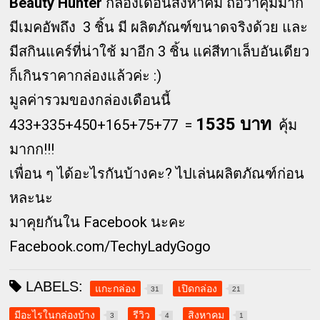
Beauty Hunter
กล่องเดือนสิงหาคม ถือว่าคุ้มมาก
มีเมคอัพถึง 3 ชิ้น มี ผลิตภัณฑ์ขนาดจริงด้วย และ
มีสกินแคร์ที่น่าใช้ มาอีก 3 ชิ้น แค่สีทาเล็บอันเดียว
ก็เกินราคากล่องแล้วค่ะ :)
มูลค่ารวมของกล่องเดือนนี้
1535 บาท
433+335+450+165+75+77 =
คุ้ม
มากก!!!
เพื่อน ๆ ได้อะไรกันบ้างคะ? ไปเล่นผลิตภัณฑ์ก่อน
หละนะ
มาคุยกันใน Facebook นะคะ
Facebook.com/TechyLadyGogo
LABELS:
แกะกล่อง
เปิดกล่อง
31
21
มีอะไรในกล่องบ้าง
รีวิว
สิงหาคม
3
4
1