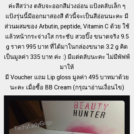
ค่ะสีสว่าง ตลับจะออกสีม่วงอ่อน แป้งตลับเล็ก ๆ
แป้งรุ่นนี้มีออกมาสองสี ตัวนี้จะเป็นสีอ่อนนะคะ มี
ส่วนผสมของ Arbutin, peptide, Vitamin C ด้วย ใช้
แล้วหน้ากระจ่างใส กระชับ สวยปิ๊ง ขนาดจริง 9.5
g ราคา 995 บาท ที่ได้มาในกล่องขนาด 3.2 g คิด
เป็นมูลค่า 335 บาท ค่ะ :) มีแต่ตลับนะคะ ไม่มีพัฟฟ์
มาให้
มี Voucher แถม Lip gloss มูลค่า 495 บาทมาด้วย
นะคะ เมื่อซื้อ BB Cream (กรุณาอ่านเงื่อนไข)