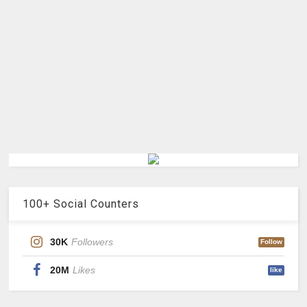
100+ Social Counters
30K
Followers
Follow
20M
Likes
like