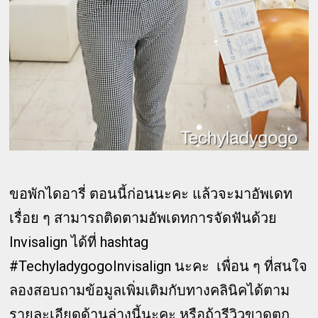
ขอพักไดอารี่ ตอนนี้ก่อนนะคะ แล้วจะมาอัพเดท
เรื่อย ๆ สามารถติดตามอัพเดทการจัดฟันด้วย
Invisalign ได้ที่ hashtag
#TechyladygogoInvisalign นะคะ เพื่อน ๆ ที่สนใจ
ลองสอบถามข้อมูลเพิ่มเติมกับทางคลินิคได้ตาม
รายละเอียดด้านล่างนี้นะคะ หรือถ้ารีวิวขาดตก