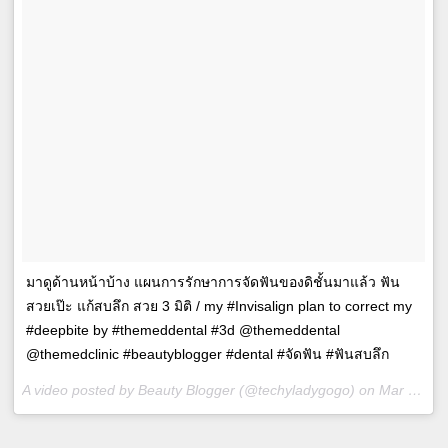
มาดูด้านหน้าบ้าง แผนการรักษาการจัดฟันของดิชั้นมาแล้ว ฟัน
สวยเป๊ะ แก้สบลึก สวย 3 มิติ / my #Invisalign plan to correct my
#deepbite by #themeddental #3d @themeddental
@themedclinic #beautyblogger #dental #จัดฟัน #ฟันสบลึก
A video posted by Beauty Blogger (@techyladygogo) on
Mar 29, 2016 at 5:42am PDT