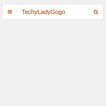
TechyLadyGogo