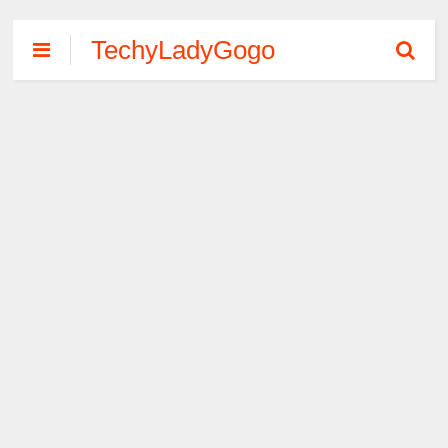
TechyLadyGogo