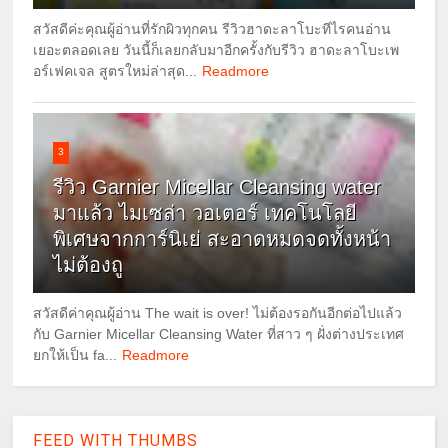
สวัสดีค่ะคุณผู้อ่านที่รักผิวทุกคน รีวิวฮาดะลาโบะทีไรคนอ่าน
เยอะตลอดเลย วันนี้ก็เลยกลับมาอีกครั้งกับรีวิว ฮาดะลาโบะเพ
อร์เฟคเจล สูตรใหม่ล่าสุด...
Readmore
3
รีวิว Garnier Micellar Cleansing water
มาแล้ว ไมเซล่า วอเตอร์ เทคโนโลยี
พิเศษจากการ์นิเย่ สะอาดหมดจดทั้งหน้า
ไม่ต้องถู
สวัสดีค่าคุณผู้อ่าน The wait is over! ไม่ต้องรอกันอีกต่อไปแล้ว
กับ Garnier Micellar Cleansing Water ที่สาว ๆ ฝั่งต่างประเทศ
ยกให้เป็น fa...
Readmore
FEED WITH THUMBS