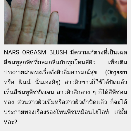
NARS ORGASM BLUSH มีความเก๋ตรงที่เป็นเฉด
สีชมพูลูกพีชที่กลมกลืนกับทุกโทนสีผิว เพื่อเติม
ประกายฝาดระเรื่อดั่งผิวอิ่มอารมณ์สุข (Orgasm
หรือ ฟินน์ นั่นเองคิๆ) สาวผิวขาวก็ใช้ได้ปัดแล้ว
เห็นสีชมพูพีชชัดเจน สาวผิวสีกลาง ๆ ก็ได้สีพีชอม
ทอง ส่วนสาวผิวเข้มหรือสาวผิวดำปัดแล้ว ก็จะได้
ประกายทองเรืองรองโทนพีชเหมือนไฮไลท์ เก๋มั้ย
หละ?