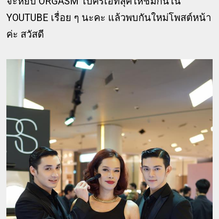
จะหยิบ ORGASM ไปครีเอทลุคให้ชมกันใน
YOUTUBE เรื่อย ๆ นะคะ แล้วพบกันใหม่โพสต์หน้า
ค่ะ สวัสดี