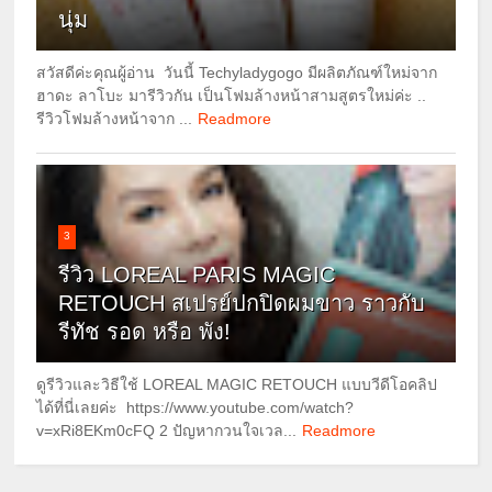
นุ่ม
สวัสดีค่ะคุณผู้อ่าน วันนี้ Techyladygogo มีผลิตภัณฑ์ใหม่จาก
ฮาดะ ลาโบะ มารีวิวกัน เป็นโฟมล้างหน้าสามสูตรใหม่ค่ะ ..
รีวิวโฟมล้างหน้าจาก ...
Readmore
3
รีวิว LOREAL PARIS MAGIC
RETOUCH สเปรย์ปกปิดผมขาว ราวกับ
รีทัช รอด หรือ พัง!
ดูรีวิวและวิธีใช้ LOREAL MAGIC RETOUCH แบบวีดีโอคลิป
ได้ที่นี่เลยค่ะ https://www.youtube.com/watch?
v=xRi8EKm0cFQ 2 ปัญหากวนใจเวล...
Readmore