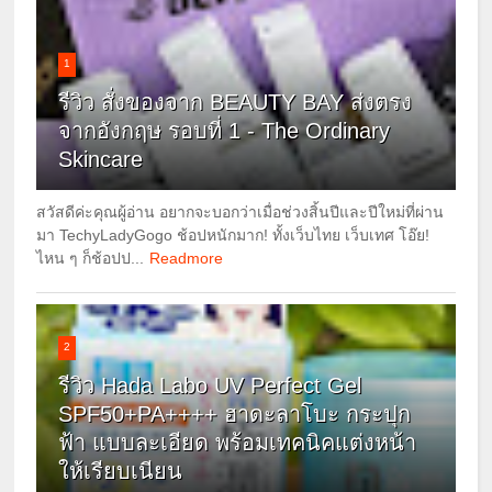
1
รีวิว สั่งของจาก BEAUTY BAY ส่งตรง
จากอังกฤษ รอบที่ 1 - The Ordinary
Skincare
สวัสดีค่ะคุณผู้อ่าน อยากจะบอกว่าเมื่อช่วงสิ้นปีและปีใหม่ที่ผ่าน
มา TechyLadyGogo ช้อปหนักมาก! ทั้งเว็บไทย เว็บเทศ โอ๊ย!
ไหน ๆ ก็ช้อปป...
Readmore
2
รีวิว Hada Labo UV Perfect Gel
SPF50+PA++++ ฮาดะลาโบะ กระปุก
ฟ้า แบบละเอียด พร้อมเทคนิคแต่งหน้า
ให้เรียบเนียน