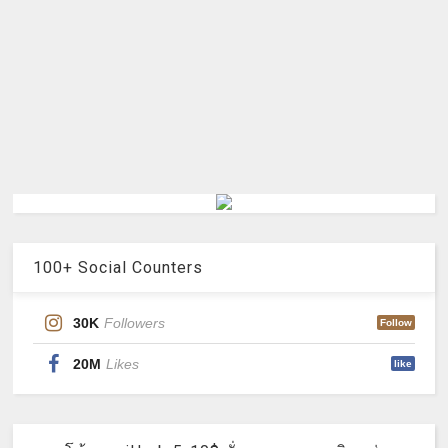
100+ Social Counters
30K
Followers
Follow
20M
Likes
like