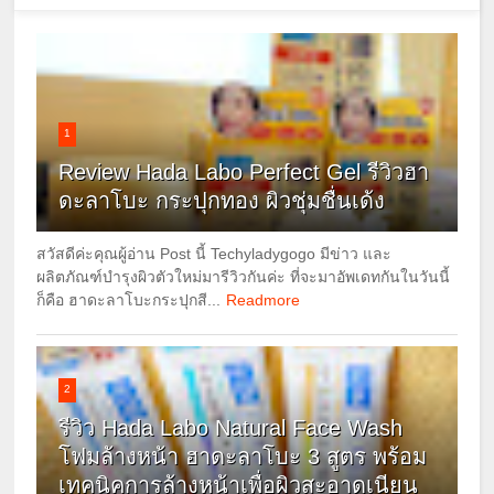
1
Review Hada Labo Perfect Gel รีวิวฮา
ดะลาโบะ กระปุกทอง ผิวชุ่มชื่นเด้ง
สวัสดีค่ะคุณผู้อ่าน Post นี้ Techyladygogo มีข่าว และ
ผลิตภัณฑ์บำรุงผิวตัวใหม่มารีวิวกันค่ะ ที่จะมาอัพเดทกันในวันนี้
ก็คือ ฮาดะลาโบะกระปุกสี...
Readmore
2
รีวิว Hada Labo Natural Face Wash
โฟมล้างหน้า ฮาดะลาโบะ 3 สูตร พร้อม
เทคนิคการล้างหน้าเพื่อผิวสะอาดเนียน