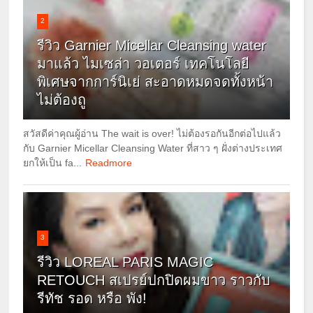
2
รีวิว Garnier Micellar Cleansing water
มาแล้ว ไมเซล่า วอเตอร์ เทคโนโลยี
พิเศษจากการ์นิเย่ สะอาดหมดจดทั้งหน้า
ไม่ต้องถู
สวัสดีค่าคุณผู้อ่าน The wait is over! ไม่ต้องรอกันอีกต่อไปแล้ว
กับ Garnier Micellar Cleansing Water ที่สาว ๆ ฝั่งต่างประเทศ
ยกให้เป็น fa...
Readmore
3
รีวิว LOREAL PARIS MAGIC
RETOUCH สเปรย์ปกปิดผมขาว ราวกับ
รีทัช รอด หรือ พัง!