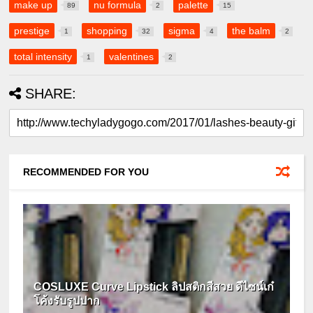
make up
nu formula
palette
89
2
15
prestige
shopping
sigma
the balm
1
32
4
2
total intensity
valentines
1
2
SHARE:
RECOMMENDED FOR YOU
COSLUXE Curve Lipstick ลิปสติกสีสวย ดีไซน์เก๋
โค้งรับรูปปาก