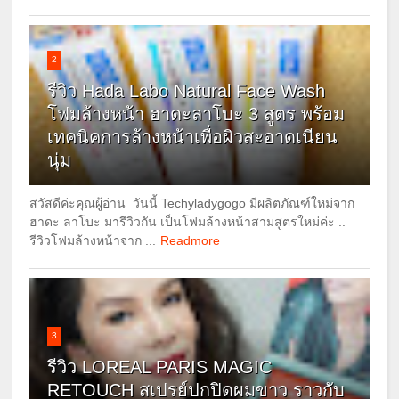
2
รีวิว Hada Labo Natural Face Wash
โฟมล้างหน้า ฮาดะลาโบะ 3 สูตร พร้อม
เทคนิคการล้างหน้าเพื่อผิวสะอาดเนียน
นุ่ม
สวัสดีค่ะคุณผู้อ่าน วันนี้ Techyladygogo มีผลิตภัณฑ์ใหม่จาก
ฮาดะ ลาโบะ มารีวิวกัน เป็นโฟมล้างหน้าสามสูตรใหม่ค่ะ ..
รีวิวโฟมล้างหน้าจาก ...
Readmore
3
รีวิว LOREAL PARIS MAGIC
RETOUCH สเปรย์ปกปิดผมขาว ราวกับ