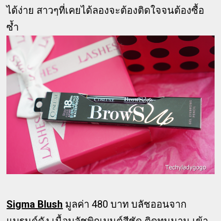
ได้ง่าย สาวๆที่เคยได้ลองจะต้องติดใจจนต้องซื้อ
ซ้ำ
Sigma Blush
มูลค่า 480 บาท บลัชออนจาก