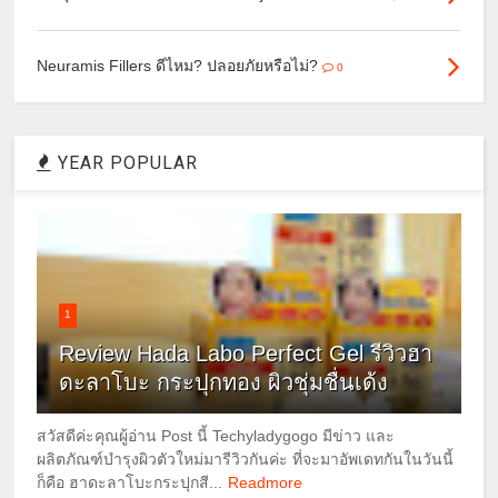
Neuramis Fillers ดีไหม? ปลอยภัยหรือไม่?
0
YEAR POPULAR
1
Review Hada Labo Perfect Gel รีวิวฮา
ดะลาโบะ กระปุกทอง ผิวชุ่มชื่นเด้ง
สวัสดีค่ะคุณผู้อ่าน Post นี้ Techyladygogo มีข่าว และ
ผลิตภัณฑ์บำรุงผิวตัวใหม่มารีวิวกันค่ะ ที่จะมาอัพเดทกันในวันนี้
ก็คือ ฮาดะลาโบะกระปุกสี...
Readmore