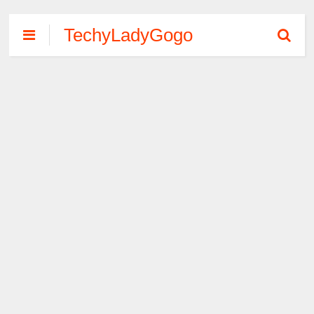
TechyLadyGogo