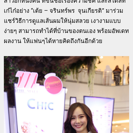
สาวอีกหนึ่งคน ที่ขึ้นชื่อเรื่องความชิค และสไตล์ที่
เก๋ไก๋อย่าง “เต้ย – จรินทร์พร จุนเกียรติ” มาร่วม
แชร์วิธีการดูแลเส้นผมให้นุ่มสลวย เงางามแบบ
ง่ายๆ สามารถทำได้ที่บ้านของตนเอง พร้อมอัพเดท
ผลงาน ให้แฟนๆได้หายคิดถึงกันอีกด้วย