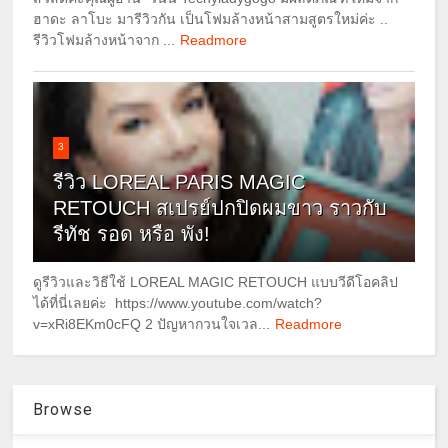
ฮาดะ ลาโบะ มารีวิวกัน เป็นโฟมล้างหน้าสามสูตรใหม่ค่ะ ..
รีวิวโฟมล้างหน้าจาก ...
Readmore
3
รีวิว LOREAL PARIS MAGIC
RETOUCH สเปรย์ปกปิดผมขาว ราวกับ
รีทัช รอด หรือ พัง!
ดูรีวิวและวิธีใช้ LOREAL MAGIC RETOUCH แบบวีดีโอคลิป
ได้ที่นี่เลยค่ะ https://www.youtube.com/watch?
v=xRi8EKm0cFQ 2 ปัญหากวนใจเวล...
Readmore
Browse