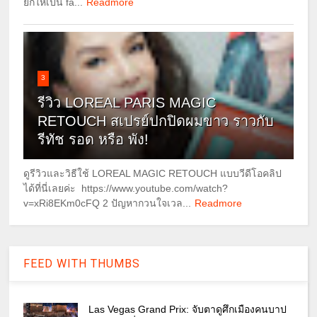
ยกให้เป็น fa...
Readmore
3
รีวิว LOREAL PARIS MAGIC
RETOUCH สเปรย์ปกปิดผมขาว ราวกับ
รีทัช รอด หรือ พัง!
ดูรีวิวและวิธีใช้ LOREAL MAGIC RETOUCH แบบวีดีโอคลิป
ได้ที่นี่เลยค่ะ https://www.youtube.com/watch?
v=xRi8EKm0cFQ 2 ปัญหากวนใจเวล...
Readmore
FEED WITH THUMBS
Las Vegas Grand Prix: จับตาดูศึกเมืองคนบาป