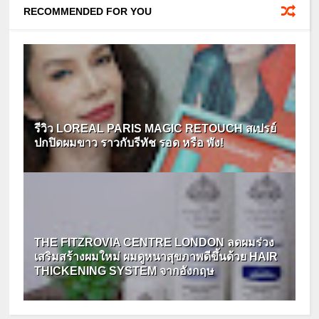
RECOMMENDED FOR YOU
รีวิว LOREAL PARIS MAGIC RETOUCH สเปรย์
ปกปิดผมขาว ราวกับรีทัช รอด หรือ พัง!
THE FITZROVIA CENTRE LONDON ลดผมร่วง
เสริมสร้างผมใหม่ ผมดูหนาสุขภาพดีขึ้นด้วย HAIR
THICKENING SYSTEM จากอังกฤษ