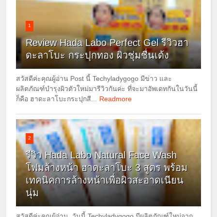
1
Review Hada Labo Perfect Gel รีวิวฮา
ดะลาโบะ กระปุกทอง ผิวชุ่มชื่นเด้ง
สวัสดีค่ะคุณผู้อ่าน Post นี้ Techyladygogo มีข่าว และ
ผลิตภัณฑ์บำรุงผิวตัวใหม่มารีวิวกันค่ะ ที่จะมาอัพเดทกันในวันนี้
ก็คือ ฮาดะลาโบะกระปุกสี...
Readmore
2
รีวิว Hada Labo Natural Face Wash
โฟมล้างหน้า ฮาดะลาโบะ 3 สูตร พร้อม
เทคนิคการล้างหน้าเพื่อผิวสะอาดเนียน
นุ่ม
สวัสดีค่ะคุณผู้อ่าน วันนี้ Techyladygogo มีผลิตภัณฑ์ใหม่จาก