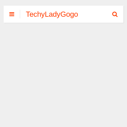
TechyLadyGogo