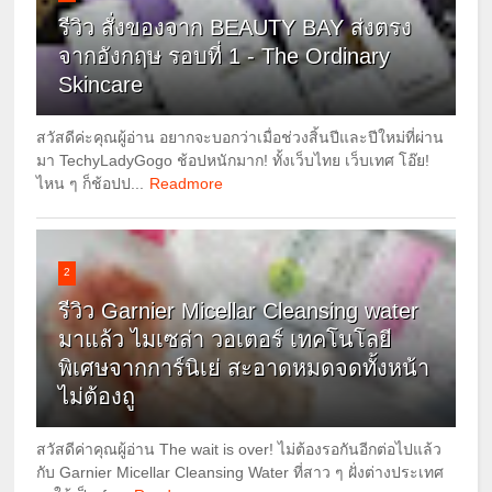
รีวิว สั่งของจาก BEAUTY BAY ส่งตรง
จากอังกฤษ รอบที่ 1 - The Ordinary
Skincare
สวัสดีค่ะคุณผู้อ่าน อยากจะบอกว่าเมื่อช่วงสิ้นปีและปีใหม่ที่ผ่าน
มา TechyLadyGogo ช้อปหนักมาก! ทั้งเว็บไทย เว็บเทศ โอ๊ย!
ไหน ๆ ก็ช้อปป...
Readmore
2
รีวิว Garnier Micellar Cleansing water
มาแล้ว ไมเซล่า วอเตอร์ เทคโนโลยี
พิเศษจากการ์นิเย่ สะอาดหมดจดทั้งหน้า
ไม่ต้องถู
สวัสดีค่าคุณผู้อ่าน The wait is over! ไม่ต้องรอกันอีกต่อไปแล้ว
กับ Garnier Micellar Cleansing Water ที่สาว ๆ ฝั่งต่างประเทศ