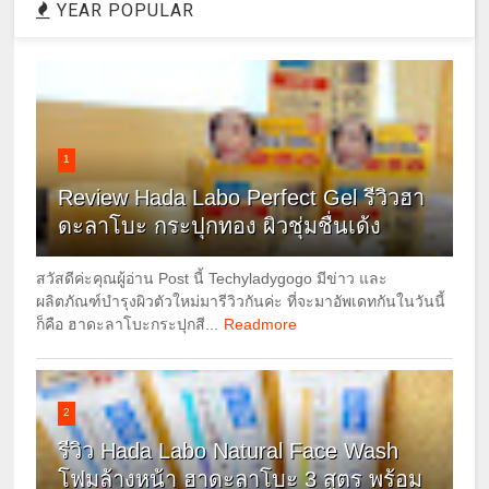
YEAR POPULAR
1
Review Hada Labo Perfect Gel รีวิวฮา
ดะลาโบะ กระปุกทอง ผิวชุ่มชื่นเด้ง
สวัสดีค่ะคุณผู้อ่าน Post นี้ Techyladygogo มีข่าว และ
ผลิตภัณฑ์บำรุงผิวตัวใหม่มารีวิวกันค่ะ ที่จะมาอัพเดทกันในวันนี้
ก็คือ ฮาดะลาโบะกระปุกสี...
Readmore
2
รีวิว Hada Labo Natural Face Wash
โฟมล้างหน้า ฮาดะลาโบะ 3 สูตร พร้อม