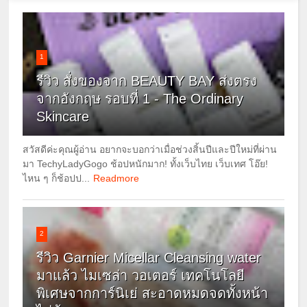
1
รีวิว สั่งของจาก BEAUTY BAY ส่งตรง
จากอังกฤษ รอบที่ 1 - The Ordinary
Skincare
สวัสดีค่ะคุณผู้อ่าน อยากจะบอกว่าเมื่อช่วงสิ้นปีและปีใหม่ที่ผ่าน
มา TechyLadyGogo ช้อปหนักมาก! ทั้งเว็บไทย เว็บเทศ โอ๊ย!
ไหน ๆ ก็ช้อปป...
Readmore
2
รีวิว Garnier Micellar Cleansing water
มาแล้ว ไมเซล่า วอเตอร์ เทคโนโลยี
พิเศษจากการ์นิเย่ สะอาดหมดจดทั้งหน้า