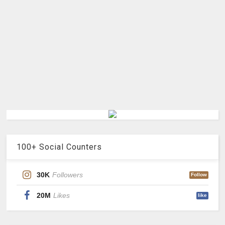
100+ Social Counters
30K
Followers
Follow
20M
Likes
like