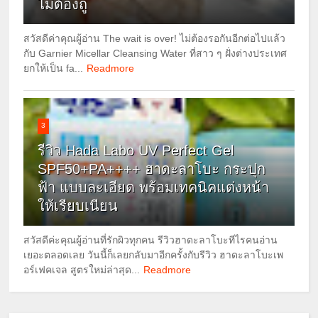
ไม่ต้องถู
สวัสดีค่าคุณผู้อ่าน The wait is over! ไม่ต้องรอกันอีกต่อไปแล้ว
กับ Garnier Micellar Cleansing Water ที่สาว ๆ ฝั่งต่างประเทศ
ยกให้เป็น fa...
Readmore
3
รีวิว Hada Labo UV Perfect Gel
SPF50+PA++++ ฮาดะลาโบะ กระปุก
ฟ้า แบบละเอียด พร้อมเทคนิคแต่งหน้า
ให้เรียบเนียน
สวัสดีค่ะคุณผู้อ่านที่รักผิวทุกคน รีวิวฮาดะลาโบะทีไรคนอ่าน
เยอะตลอดเลย วันนี้ก็เลยกลับมาอีกครั้งกับรีวิว ฮาดะลาโบะเพ
อร์เฟคเจล สูตรใหม่ล่าสุด...
Readmore