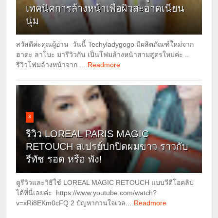
เทคนิคการล้างหน้าเพื่อผิวสะอาดเนียน
นุ่ม
สวัสดีค่ะคุณผู้อ่าน วันนี้ Techyladygogo มีผลิตภัณฑ์ใหม่จาก
ฮาดะ ลาโบะ มารีวิวกัน เป็นโฟมล้างหน้าสามสูตรใหม่ค่ะ ..
รีวิวโฟมล้างหน้าจาก ...
Readmore
3
รีวิว LOREAL PARIS MAGIC
RETOUCH สเปรย์ปกปิดผมขาว ราวกับ
รีทัช รอด หรือ พัง!
ดูรีวิวและวิธีใช้ LOREAL MAGIC RETOUCH แบบวีดีโอคลิป
ได้ที่นี่เลยค่ะ https://www.youtube.com/watch?
v=xRi8EKm0cFQ 2 ปัญหากวนใจเวล...
Readmore