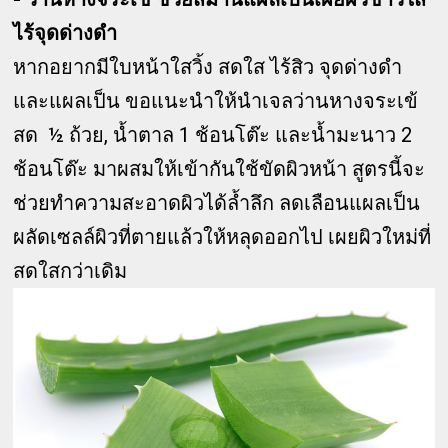
ไร้จุดด่างดำ
หากอยากมีใบหน้าใสวิ้ง สดใส ไร้สิว จุดด่างดำ
และแผลเป็น ขอแนะนำให้นำเจลว่านหางจระเข้
สด ½ ถ้วย, น้ำตาล 1 ช้อนโต๊ะ และน้ำมะนาว 2
ช้อนโต๊ะ มาผสมให้เข้ากันใช้ขัดผิวหน้า สูตรนี้จะ
ช่วยทำความสะอาดผิวได้ล้ำลึก ลดเลือนแผลเป็น
ผลัดเซลล์ผิวที่ตายแล้วให้หลุดออกไป เผยผิวใหม่ที่
สดใสกว่าเดิม