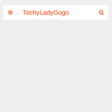
TechyLadyGogo