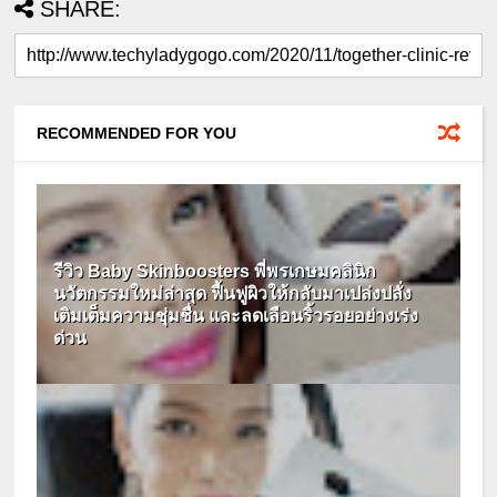
SHARE:
RECOMMENDED FOR YOU
รีวิว Baby Skinboosters พี่พรเกษมคลินิก
นวัตกรรมใหม่ล่าสุด ฟื้นฟูผิวให้กลับมาเปล่งปลั่ง
เติมเต็มความชุ่มชื่น และลดเลือนริ้วรอยอย่างเร่ง
ด่วน