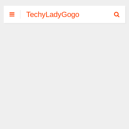
TechyLadyGogo